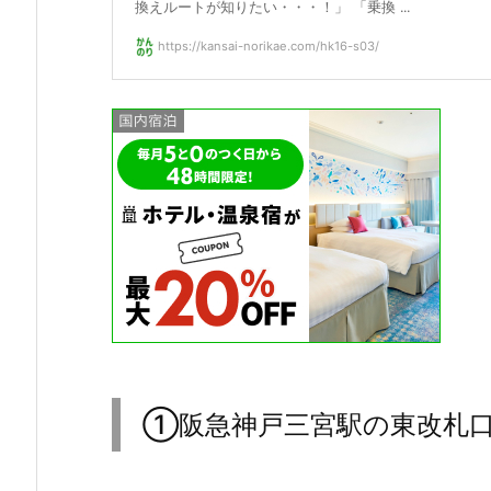
換えルートが知りたい・・・！」 「乗換 ...
https://kansai-norikae.com/hk16-s03/
①阪急神戸三宮駅の東改札