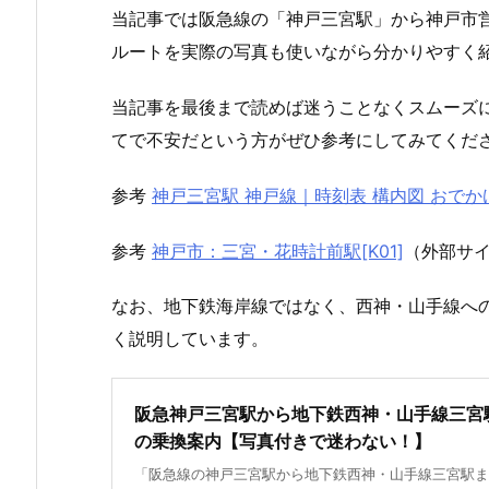
当記事では阪急線の「神戸三宮駅」から神戸市
ルートを実際の写真も使いながら分かりやすく
当記事を最後まで読めば迷うことなくスムーズ
てで不安だという方がぜひ参考にしてみてくだ
参考
神戸三宮駅 神戸線｜時刻表 構内図 おで
参考
神戸市：三宮・花時計前駅[K01]
（外部サ
なお、地下鉄海岸線ではなく、西神・山手線へ
く説明しています。
阪急神戸三宮駅から地下鉄西神・山手線三宮
の乗換案内【写真付きで迷わない！】
「阪急線の神戸三宮駅から地下鉄西神・山手線三宮駅ま