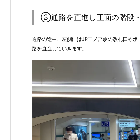
③通路を直進し正面の階段
通路の途中、左側にはJR三ノ宮駅の改札口やポ
路を直進していきます。