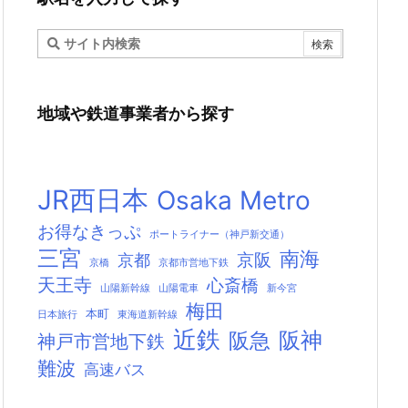
地域や鉄道事業者から探す
JR西日本
Osaka Metro
お得なきっぷ
ポートライナー（神戸新交通）
三宮
南海
京阪
京都
京橋
京都市営地下鉄
天王寺
心斎橋
山陽新幹線
山陽電車
新今宮
梅田
本町
日本旅行
東海道新幹線
近鉄
阪神
阪急
神戸市営地下鉄
難波
高速バス