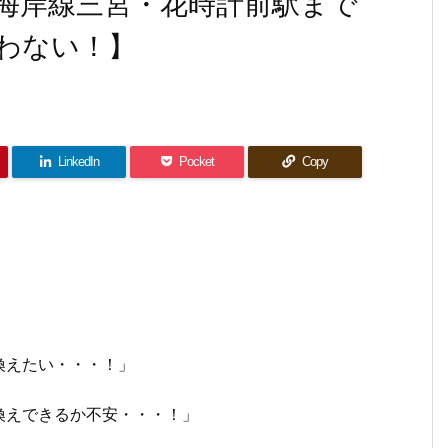
海岸線三宮・花時計前駅まで
わない！】
LinkedIn
Pocket
Copy
換えたい・・・！」
換えできるか不安・・・！」