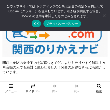
RSS
Feedly
当ウェブサイトでは トラフィックの分析と広告の測定を目的として
Cookie（クッキー）を使用しています。引き続き閲覧する場合、
Cookie の使用を承諾したものとみなされます。
OK
プライバシーポリシー
関西主要駅の乗換案内を写真つきでどこよりも分りやすく解説！方
向音痴の人でも絶対に迷わせません！関西のお得なきっぷも紹介し
ています。
メニュー
サイドバー
前へ
次へ
検索