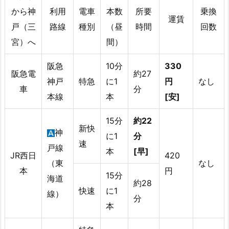
から神
利用
電車
本数
所要
乗換
運賃
戸（三
路線
種別
（昼
時間
回数
宮）へ
間）
阪急
10分
330
阪急電
約27
神戸
特急
に1
円
なし
車
分
本線
本
[安]
15分
約22
新快
神
に1
分
速
戸線
本
[早]
JR西日
420
（東
なし
本
円
15分
海道
約28
快速
に1
線）
分
本