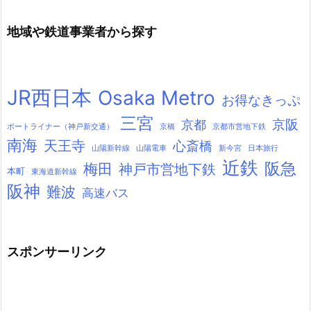
地域や鉄道事業者から探す
JR西日本
Osaka Metro
お得なきっぷ
三宮
京阪
京都
ポートライナー（神戸新交通）
京橋
京都市営地下鉄
南海
天王寺
心斎橋
山陽新幹線
山陽電車
新今宮
日本旅行
近鉄
阪急
梅田
神戸市営地下鉄
本町
東海道新幹線
阪神
難波
高速バス
スポンサーリンク